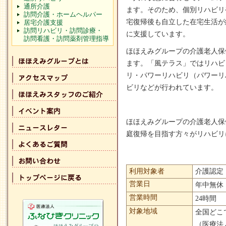
通所介護
ます。そのため、個別リハビリ
訪問介護・ホームヘルパー
宅復帰後も自立した在宅生活が
居宅介護支援
訪問リハビリ・訪問診療・
に支援しています。
訪問看護・訪問薬剤管理指導
ほほえみグループの介護老人保
ます。「風テラス」ではリハビ
リ・パワーリハビリ（パワーリ
ビリなどが行われています。
ほほえみグループの介護老人保
庭復帰を目指す方々がリハビリ
利用対象者
介護認定
営業日
年中無休
営業時間
24時間
対象地域
全国どこ
（医療法