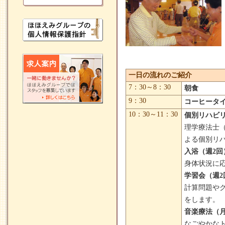
一日の流れのご紹介
7：30～8：30
朝食
9：30
コーヒータ
10：30～11：30
個別リハビ
理学療法士（
よる個別リ
入浴（週2回
身体状況に
学習会（週2
計算問題や
をします。
音楽療法（月
なごやかな